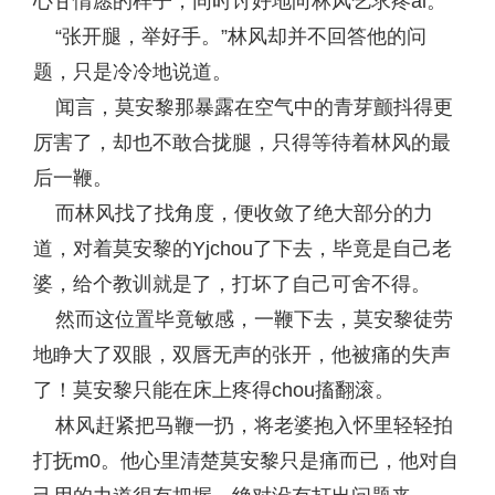
心甘情愿的样子，同时讨好地向林风乞求疼ai。
“张开腿，举好手。”林风却并不回答他的问
题，只是冷冷地说道。
闻言，莫安黎那暴露在空气中的青芽颤抖得更
厉害了，却也不敢合拢腿，只得等待着林风的最
后一鞭。
而林风找了找角度，便收敛了绝大部分的力
道，对着莫安黎的Yjchou了下去，毕竟是自己老
婆，给个教训就是了，打坏了自己可舍不得。
然而这位置毕竟敏感，一鞭下去，莫安黎徒劳
地睁大了双眼，双唇无声的张开，他被痛的失声
了！莫安黎只能在床上疼得chou搐翻滚。
林风赶紧把马鞭一扔，将老婆抱入怀里轻轻拍
打抚m0。他心里清楚莫安黎只是痛而已，他对自