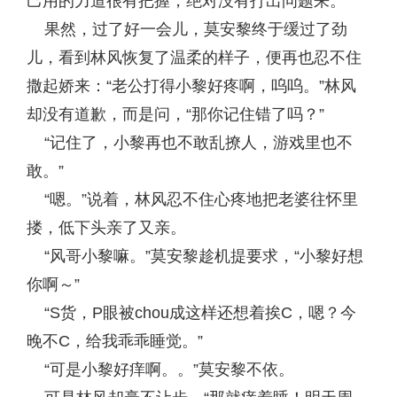
己用的力道很有把握，绝对没有打出问题来。
果然，过了好一会儿，莫安黎终于缓过了劲
儿，看到林风恢复了温柔的样子，便再也忍不住
撒起娇来：“老公打得小黎好疼啊，呜呜。”林风
却没有道歉，而是问，“那你记住错了吗？”
“记住了，小黎再也不敢乱撩人，游戏里也不
敢。”
“嗯。”说着，林风忍不住心疼地把老婆往怀里
搂，低下头亲了又亲。
“风哥小黎嘛。”莫安黎趁机提要求，“小黎好想
你啊～”
“S货，P眼被chou成这样还想着挨C，嗯？今
晚不C，给我乖乖睡觉。”
“可是小黎好痒啊。。”莫安黎不依。