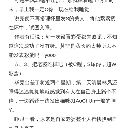
可是林风却毫不让步，“那就痒着睡！明天周
末，早上我一定C你，现在给我睡觉！”
说完便不再搭理怀里发S的美人，将他紧紧搂
在怀中，试图入睡。
作者有话说：每一次设置彩蛋都失败呢，不知
道这次成功了没有呀。莫非是我长的太帅所以不
能发表彩蛋吗，yooo
☆、3、把老婆吃掉吧（被C醒，S尿py，超W
彩蛋）
毕竟出差了将近两个星期，第二天清晨林风还
睡得迷迷糊糊地就感觉到有人在自己身上蹭个不
停，一边蹭还一边发出猫咪J1AoChUn一般的呻
Y。
睁眼一看，原来是自家老婆整个人都快扒到自