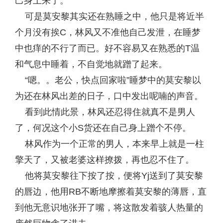
己身上来了。
可是莫安黎其实还在熟睡之中，他只是将近半
个月没有挨C，林风又不准他自己发泄，在睡梦
中也痒的不行了而已。好不容易又在熟悉的T温
和气息中睡着，不自觉地就蹭了起来。
“嗯。。老公，快点回家啦”睡梦中的莫安黎以
为还在林风出差的日子，口中发出呢喃的声音。
看到此情此景，林风还忍得住就真不是男人
了，何况这个小S货还在自己身上蹭个不停。
林风作为一个正常的男人，本来早上就是一柱
擎天了，又被老婆这样撩拨，再也忍不住了。
他将莫安黎往下按了按，便将Yj送到了莫安黎
的唇边，他用RB不断地摩擦着莫安黎的薄唇，直
到他无意识地张开了嘴，将这散发着骇人热量的