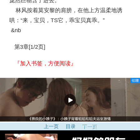
庞然巨物含了进去。
林风按着莫安黎的肩膀，在他上方温柔地诱
哄：“来，宝贝，TS它，乖宝贝真乖。”
&nb
第3章[1/2页]
『加入书签，方便阅读』
上一页
目录
下一页