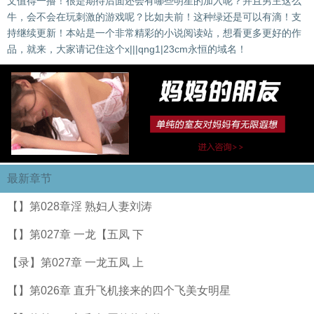
文值得一撸！很是期待后面还会有哪些明星的加入呢？并且男主这么
牛，会不会在玩刺激的游戏呢？比如夫前！这种绿还是可以有滴！支
持继续更新！本站是一个非常精彩的小说阅读站，想看更多更好的作
品，就来，大家请记住这个x|||qng1|23cm永恒的域名！
最新章节
【】第028章淫 熟妇人妻刘涛
【】第027章 一龙【五凤 下
【录】第027章 一龙五凤 上
【】第026章 直升飞机接来的四个飞美女明星