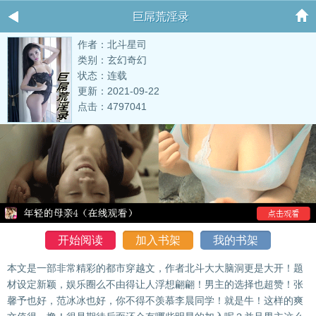
巨屌荒淫录
作者：北斗星司
类别：玄幻奇幻
状态：连载
更新：2021-09-22
点击：4797041
开始阅读
加入书架
我的书架
本文是一部非常精彩的都市穿越文，作者北斗大大脑洞更是大开！题
材设定新颖，娱乐圈么不由得让人浮想翩翩！男主的选择也超赞！张
馨予也好，范冰冰也好，你不得不羡慕李晨同学！就是牛！这样的爽