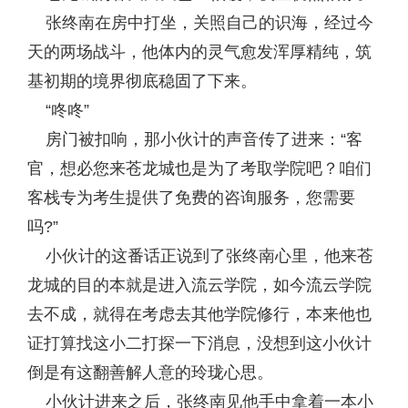
张终南在房中打坐，关照自己的识海，经过今
天的两场战斗，他体内的灵气愈发浑厚精纯，筑
基初期的境界彻底稳固了下来。
“咚咚”
房门被扣响，那小伙计的声音传了进来：“客
官，想必您来苍龙城也是为了考取学院吧？咱们
客栈专为考生提供了免费的咨询服务，您需要
吗?”
小伙计的这番话正说到了张终南心里，他来苍
龙城的目的本就是进入流云学院，如今流云学院
去不成，就得在考虑去其他学院修行，本来他也
证打算找这小二打探一下消息，没想到这小伙计
倒是有这翻善解人意的玲珑心思。
小伙计进来之后，张终南见他手中拿着一本小