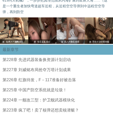
619问天机械厂，一步步把真理范围从内海扩展到星辰大海……（这
是一个重生者加快弯道超车近程，从近程空空导弹到中远程空空导
弹，再到防空
最新章节
第228章 先进武器装备换资源计划启动
第227章 刘威铭布局抢夺万塔计划成果
第226章 红旗待发，F－117准备好被击落
第225章 中国产防空系统就是垃圾！
第224章 一舰改三型：护卫舰武器模块化
第223章 疯了吧！卖了核弹还想卖核潜艇？