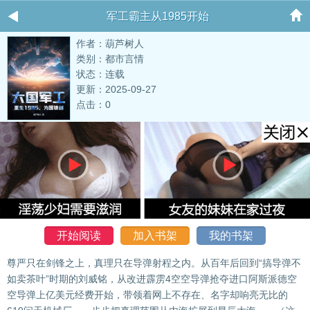
军工霸主从1985开始
作者：葫芦树人
类别：都市言情
状态：连载
更新：2025-09-27
点击：0
开始阅读
加入书架
我的书架
尊严只在剑锋之上，真理只在导弹射程之内。从百年后回到“搞导弹不
如卖茶叶”时期的刘威铭，从改进霹雳4空空导弹抢夺进口阿斯派德空
空导弹上亿美元经费开始，带领着网上不存在、名字却响亮无比的