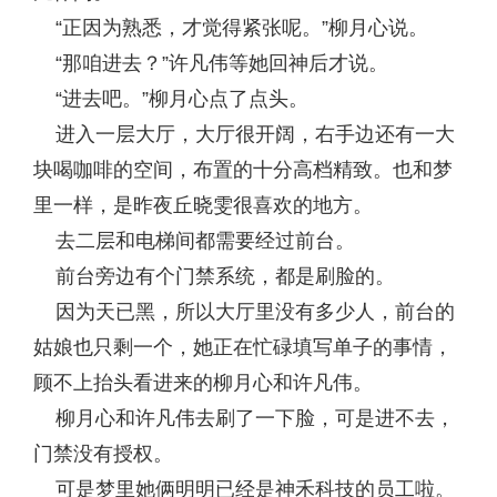
“正因为熟悉，才觉得紧张呢。”柳月心说。
“那咱进去？”许凡伟等她回神后才说。
“进去吧。”柳月心点了点头。
进入一层大厅，大厅很开阔，右手边还有一大
块喝咖啡的空间，布置的十分高档精致。也和梦
里一样，是昨夜丘晓雯很喜欢的地方。
去二层和电梯间都需要经过前台。
前台旁边有个门禁系统，都是刷脸的。
因为天已黑，所以大厅里没有多少人，前台的
姑娘也只剩一个，她正在忙碌填写单子的事情，
顾不上抬头看进来的柳月心和许凡伟。
柳月心和许凡伟去刷了一下脸，可是进不去，
门禁没有授权。
可是梦里她俩明明已经是神禾科技的员工啦。