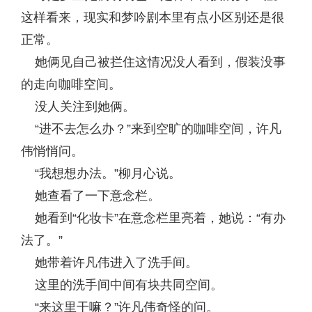
这样看来，现实和梦吟剧本里有点小区别还是很
正常。
她俩见自己被拦住这情况没人看到，假装没事
的走向咖啡空间。
没人关注到她俩。
“进不去怎么办？”来到空旷的咖啡空间，许凡
伟悄悄问。
“我想想办法。”柳月心说。
她查看了一下意念栏。
她看到“化妆卡”在意念栏里亮着，她说：“有办
法了。”
她带着许凡伟进入了洗手间。
这里的洗手间中间有块共同空间。
“来这里干嘛？”许凡伟奇怪的问。