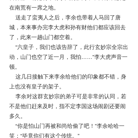
在南荒有一席之地。
送走了蛮夷人之后，李余也带着人马回了唐
城，本来事办完李大虎和孙有财他们都应该回去
了，此来一趟山门都空着。
“六皇子，我们也该告辞了，此行玄妙宗全宗出
动，山门也空了近一月，我怕……”李大虎声音一
顿。
这几日接触下来李余给他们的印象都不错，身
上也没有皇子的架子。
李余对这群玄妙宗的弟子可是非常的认同，若
不是他们赶来及时，指不定李国这场闹剧还要闹
多久。
“你是怕山门再被和尚给偷了吧！”李余哈哈一
笑：“毕竟你们有这个传统。”