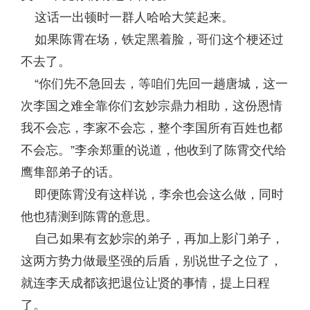
这话一出顿时一群人哈哈大笑起来。
如果陈霄在场，铁定黑着脸，哥们这个梗还过
不去了。
“你们先不急回去，等咱们先回一趟唐城，这一
次李国之难全靠你们玄妙宗鼎力相助，这份恩情
我不会忘，李家不会忘，整个李国所有百姓也都
不会忘。”李余郑重的说道，他收到了陈霄交代给
鹰隼部弟子的话。
即便陈霄没有这样说，李余也会这么做，同时
他也猜测到陈霄的意思。
自己如果有玄妙宗的弟子，再加上影门弟子，
这两方势力做最坚强的后盾，别说世子之位了，
就连李天成都该把退位让贤的事情，提上日程
了。