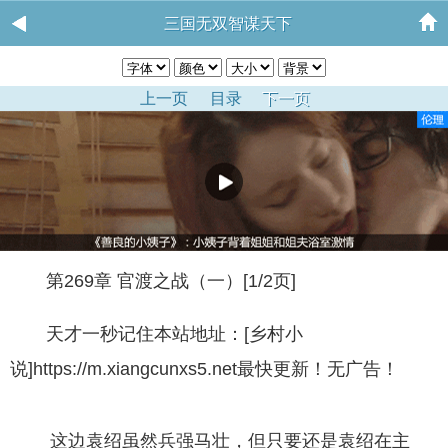
三国无双智谋天下
上一页
目录
下一页
第269章 官渡之战（一）[1/2页]
天才一秒记住本站地址：[乡村小
说]https://m.xiangcunxs5.net最快更新！无广告！
这边袁绍虽然兵强马壮，但只要还是袁绍在主