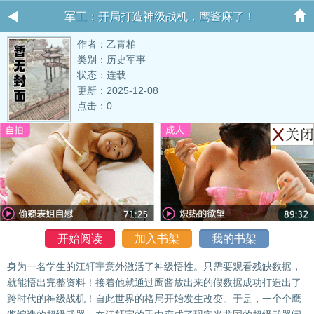
军工：开局打造神级战机，鹰酱麻了！
作者：乙青柏
类别：历史军事
状态：连载
更新：2025-12-08
点击：0
开始阅读
加入书架
我的书架
身为一名学生的江轩宇意外激活了神级悟性。只需要观看残缺数据，
就能悟出完整资料！接着他就通过鹰酱放出来的假数据成功打造出了
跨时代的神级战机！自此世界的格局开始发生改变。于是，一个个鹰