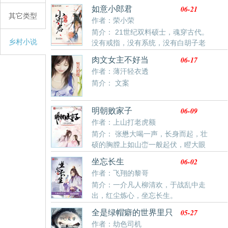
失败之后，偶遇一个神秘的中年人，为他提供了一份军
06-21
如意小郎君
事保安公司的合同。他的人生因为这份合同从此改变。
其它类型
作者：荣小荣
他成了一个活跃在世界战场上的合同制员工。转战世界
简介： 21世纪双料硕士，魂穿古代。
各地，在热点地区执行高度危险的任务。从默默无闻的
乡村小说
没有戒指，没有系统，没有白胡子老
战场炮灰，到声名赫赫的佣兵之王。
爷爷，连关于这个世界的记忆都没有…… 贼老天，开局
06-17
肉文女主不好当
什么都没有，连自己是谁都不知道，这让我怎么玩？ 腹
作者：薄汗轻衣透
中饥饿难耐，心里郁闷透顶，唐宁忍不住抬头竖起中
简介： 文案
指：“贼……” 有一物从天外飞来，正中额头。 抱着大红
绣球，晕倒之前，他只想问一句：“哪个杀千刀给绣球里
塞了石头！” 再睁开眼时…… 有丫鬟笑靥如花：“姑爷，
06-09
明朝败家子
小姐有请！” 有女子眉眼如画：“相公，妾身有礼！” 书
作者：上山打老虎额
友群：686508501 注：本书非历史正剧，轻松使用，切
简介： 张懋大喝一声，长身而起，壮
勿较真！
硕的胸膛上如山峦一般起伏，瞪大眼
睛道：“无仇无怨，就是看不惯你这等不求上进、吊儿郎
06-02
坐忘长生
当，文不成、武不就的败家小子。你跑，你跑老夫看
作者：飞翔的黎哥
看，乖乖在这挨拳头也就罢了，若敢跑，抓回来吊起来
简介：一介凡人柳清欢，于战乱中走
打你三天三夜。” 方继藩凝噎无言，幽怨地看着张懋。
出，红尘炼心，坐忘长生。
张懋已是龙行虎步而来，拳头拧着，满是青筋，指节被
他拧的咯咯发出脆响。 天亡我也，他妹的，不做败家子
05-27
全是绿帽癖的世界里只
要被抓去扎针，安安心心做了败家子，你们特么的还揍
有我是例外
作者：劫色司机