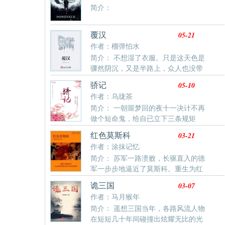
我！ 方继藩忙朝方景隆看去。 方景隆于心不忍，忍不
简介：
住道...
05-21
覆汉
作者：榴弹怕水
简介： 不想湿了衣服。只是这天色是
骤然阴沉，又是半路上，众人也没带
雨具，所以和尚便想了个怪法子……原来，那大木佛肚
05-10
骄记
子里是中空的，有暗格相挡，他便吩咐了自己仆役，偷
作者：乌珑茶
偷打开暗格钻入木佛肚内躲雨，只让仆役们依旧架着木
简介： 一朝噩梦回的夜十一决计不再
佛，宛如抬轿一般继续去送亲。” 话到此处，不少人已
做个短命鬼，给自已立下三条规矩
经笑了出来。 “不过嘛，这风雨之事实在是说不好的，
一，强身健体；二，十九岁前不谈婚不论嫁；三，绝不
不过数息，那雨水便越来越大，宛如瓢泼。”曹孟德依旧
03-21
红色莫斯科
嫁入仁国公府。某人黑脸一他赞成，二他能等，三是什
从容笑言道。“于是众人路过一处祭祀龙神的大祠处，便
作者：涂抹记忆
么鬼？！
顺势进去躲雨，而因为仆妇众多，便将陪嫁的物什和仆
简介： 苏军一路溃败，长驱直入的德
妇都...
军一步步地逼近了莫斯科。重生为红
军下士米沙，首战莫斯科，喋血斯大林格勒，扬威库尔
03-07
诡三国
斯克，威震乌克兰……在苏维埃的红旗下，与法西斯侵
作者：马月猴年
略者进行殊死的战斗！
简介： 遥想三国当年，各路风流人物
在短短几十年间碰撞出炫耀无比的光