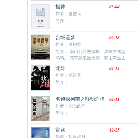
华。一个小职员穿越，无财无权无势，是怎样在三国各
03-04
抠神
路牛人间走出自己的道路？枭雄还是英雄，美女还是江
作者：萧瑟良
山，阴谋还是阳谋，王道还是霸道？慢慢一路走三国，
简介：
你会发现其实曹操没做献刀，刘备不光会哭，孙权平衡
有术，一起来会一会吕布关羽的武艺，一起来见一见大
乔小乔的呆萌……
02-18
台城遗梦
作者：白袍将
简介： 南山北月瘦猿啼，风惊古水悲
鸿鸣。 霜草晶浪连天碧，寒山翠波去
海莹。 石榴花下颜常驻，白梅香来魂久听。 此心仓皇
02-12
北雄
同君去，剑锋冷彻血如青。 本以为天命昭昭，谁曾想，
作者：河边草
当此乱世不过黄粱一梦...... 本书以王朝末期危机四伏却
简介：
又一潭死水的京城为起点，借用主人公武将世家子弟的
视角切入到整个历史行进的脉络中，构建出了一个恢弘
巨大的世界， 作者的描写细致，对人物性格的把握到
02-11
名侦探柯南之移动炸弹
位，故事情节考究，都有历史原型，所以整个故事进展
作者：能飞的马
合理，扣人心弦，不会出现设定崩坏或情节突兀的情
简介：
况，让人读起来有一种酣畅淋漓的快感，但在读完之后
却又意犹未尽，这种引人入胜的阅读体验正是本书的核
心魅力所在。
12-25
官路
作者：尽欢岁月