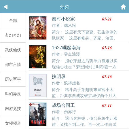
分类
07-21
秦时小说家
全部
作者：偶米粉
简介： 这里有天下寥寥、苍生涂涂的
玄幻奇幻
纵横家！ 这里有修身、齐家、治国、
平天下的儒家！ 这里有天下皆白、唯我独黑的墨家！
07-16
1627崛起南海
武侠仙侠
这里有地泽万物、神农不死的农家！ 这里有其疾如风、
作者：零点浪漫
其徐如林的兵家！ …… 当然，这里也有我们亘古不衰
简介： 担心穿越之后势单力孤难以实
的小说家！
都市言情
现雄心壮志？梦想回到古时称霸一方
却无机会大展拳脚？为了英雄霸业，为了三妻四妾，怀
07-16
扶明录
着不同心思的各路人马聚集到一起，义无反顾地踏入另
历史军事
作者：浪得虚名
一个时空！VIP读者群378375510
简介： 格斗高手穿越明末皇宫小太
科幻异灵
监，距离李自成攻破京城仅两个月大
厦已倾，生灵涂炭，哀声遍野，各地军阀内斗之际，他
07-11
战场合同工
将如何力缆狂澜举旗抗清扶明，他能否阻止扬州十日，
网游竞技
作者：勿亦行
嘉定三屠……组织太监敢死队拼死护卫龙太子，外击鞑
简介： 退伍兵林锐，债台高筑生计艰
子，内抗闯贼，虽然没有金手指，虽然只是小太监，但
女频频道
难，又找不到工作。再一次工作面试
我要扶起大明的龙旗。