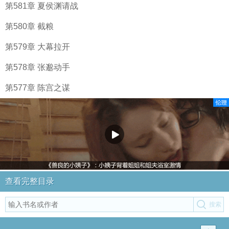
第581章 夏侯渊请战
第580章 截粮
第579章 大幕拉开
第578章 张邈动手
第577章 陈宫之谋
查看完整目录