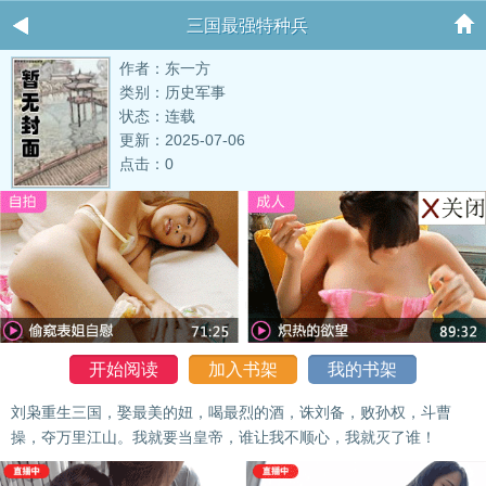
三国最强特种兵
作者：东一方
类别：历史军事
状态：连载
更新：2025-07-06
点击：0
开始阅读
加入书架
我的书架
刘枭重生三国，娶最美的妞，喝最烈的酒，诛刘备，败孙权，斗曹
操，夺万里江山。我就要当皇帝，谁让我不顺心，我就灭了谁！