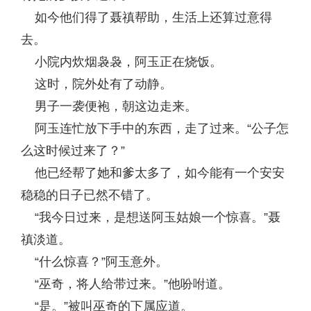
如今他们得了聂禛帮助，生活上还算过意得
去。
小院内炊烟袅袅，阿玉正在烧饭。
这时，院外处有了动静。
男子一袭便袍，朝这边走来。
阿玉连忙放下手中的东西，走了过来。“公子怎
么这时候过来了？”
他已经帮了她和爹太多了，如今能有一个安安
稳稳的日子已然不错了。
“我今日过来，是想送阿玉姑娘一个惊喜。”聂
禛淡道。
“什么惊喜？”阿玉意外。
“巫奇，将人给带过来。”他吩咐道。
“是。”被叫巫奇的下属应道。