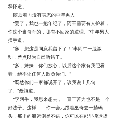
释怀道。
随后看向没有表态的中年男人
“罢了，我也一把年纪了，阿玉需要有人护着，
你这个当哥哥的，哪有不回家的道理。”中年男人
摆手道。
“爹，您这是同意我留下了！”李阿牛一脸激
动，差点以为自己听错了。
“爹，妹妹，你们放心，以后这个家有我照看
着，绝不让任何人欺负你们。”
“既然你们一家都说开了，该我说上几句
了。”聂禛道。
“李阿牛，我思来想去，一直干苦力也不是一个
好法子。这样……你一会儿跟着巫奇去一趟码
头，那里的船运倒是不错，你可以在那里搬运货