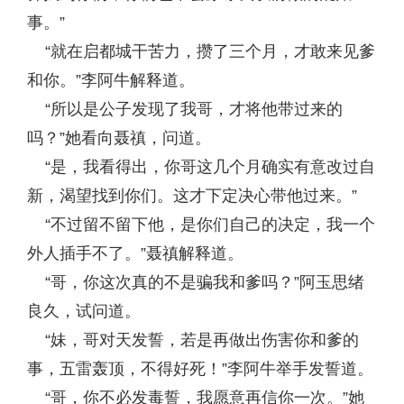
事。”
“就在启都城干苦力，攒了三个月，才敢来见爹
和你。”李阿牛解释道。
“所以是公子发现了我哥，才将他带过来的
吗？”她看向聂禛，问道。
“是，我看得出，你哥这几个月确实有意改过自
新，渴望找到你们。这才下定决心带他过来。”
“不过留不留下他，是你们自己的决定，我一个
外人插手不了。”聂禛解释道。
“哥，你这次真的不是骗我和爹吗？”阿玉思绪
良久，试问道。
“妹，哥对天发誓，若是再做出伤害你和爹的
事，五雷轰顶，不得好死！”李阿牛举手发誓道。
“哥，你不必发毒誓，我愿意再信你一次。”她