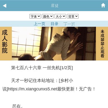
星徒
上一页
目录
下一页
第七百八十六章 一丝先机[1/2页]
天才一秒记住本站地址：[乡村小
说]https://m.xiangcunxs5.net最快更新！无广告！
尽在。