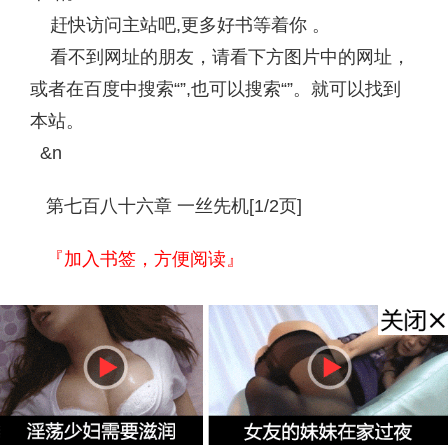
赶快访问主站吧,更多好书等着你 。
看不到网址的朋友，请看下方图片中的网址，
或者在百度中搜索“”,也可以搜索“”。就可以找到
本站。
&n
第七百八十六章 一丝先机[1/2页]
『加入书签，方便阅读』