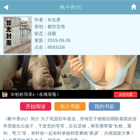
帐中香(H)
作者：长生君
类别：都市言情
状态：连载
更新：2019-09-26
点击：8593156
开始阅读
加入书架
我的书架
《帐中香(h)》简介 为了巩固百年基业，所有臣子都殷切期盼着双姓皇
帝受能生出孩子，于是受的哥哥，左右丞相，将军携带着“长枪，重
剑，弯刀”等，有时候一起有时单独和受秉烛“夜谈”，共商国家大事！