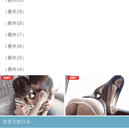
（番外20）
（番外19）
（番外18）
（番外17）
（番外16）
（番外15）
（番外14）
查看完整目录