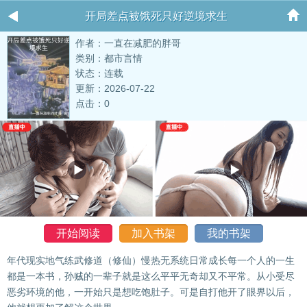
开局差点被饿死只好逆境求生
作者：一直在减肥的胖哥
类别：都市言情
状态：连载
更新：2026-07-22
点击：0
开始阅读
加入书架
我的书架
年代现实地气练武修道（修仙）慢热无系统日常成长每一个人的一生
都是一本书，孙贼的一辈子就是这么平平无奇却又不平常。从小受尽
恶劣环境的他，一开始只是想吃饱肚子。可是自打他开了眼界以后，