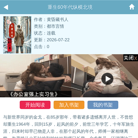
重生60年代纵横北境
作者：黄昏藏书人
类别：都市言情
状态：连载
更新：2026-07-22
点击：0
开始阅读
加入书架
我的书架
与新世界同岁的金戈，在85岁那年，带着诸多遗憾离开人世，不曾想
却重生1964年，回到15岁，起风的前夕，前世三年学艺，十年军旅生
涯，归来时却早已物是人非，在那个起风的年代，师傅一家相继离