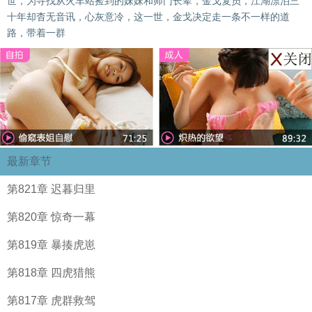
世，为寻找从火车站捡到的妹妹和师门长辈，金戈复员，江湖漂泊三
十年却杳无音讯，心灰意冷，这一世，金戈决定走一条不一样的道
路，带着一群
最新章节
第821章 迟暮归里
第820章 惊奇一幕
第819章 暴揍虎崽
第818章 四虎猎熊
第817章 虎群救驾