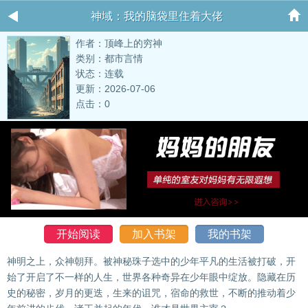
神域：我的脑袋里住着大佬
作者：顶峰上的穷神
类别：都市言情
状态：连载
更新：2026-07-06
点击：0
开始阅读
加入书架
我的书架
神明之上，众神朝拜。被神秘珠子选中的少年平凡的生活被打破，开
始了开启了不一样的人生，世界各种奇异在少年眼中绽放。隐藏在历
史的秘密，岁月的更迭，生来的诅咒，宿命的救世，不断的推动着少