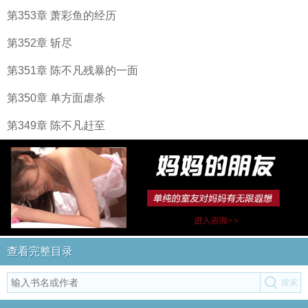
第353章 萧彩鱼的经历
第352章 斩尽
第351章 陈不凡残暴的一面
第350章 单方面虐杀
第349章 陈不凡赶至
查看完整目录